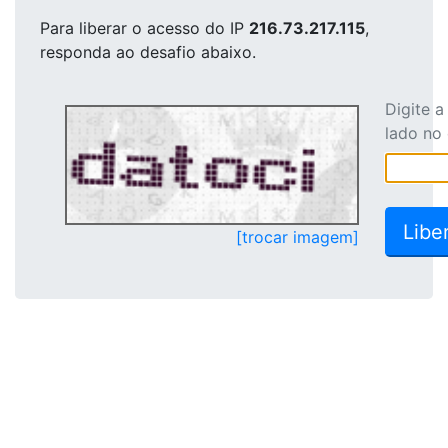
Para liberar o acesso
do IP
216.73.217.115
,
responda ao desafio abaixo.
Digite 
lado no
[trocar imagem]