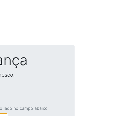
ança
nosco.
ao lado no campo abaixo