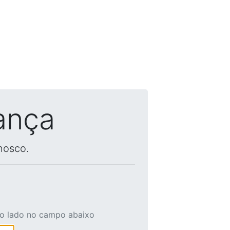
ança
nosco.
ao lado no campo abaixo